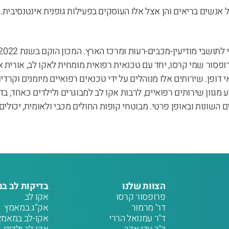
 אנשים בריאים והן אצל אלו העוסקים בפעילות גופנית אינטנסיבית.
רופסור שמי קרסו, יחד עם טכנאית רפואית מומחית לאקו לב, אורית א
י דופן. שירותים אלו מנוהלים על ידי טכנאים רפואיים מיומנים וקרדי
ע מגוון שירותים רפואיים, לרבות אקו לב למבוגרים ולילדים כאחד, ב
ים השונות ובאופן פרטי. מבוטחי קופות החולים מכבי ולאומית, יכולי
הצוות שלנו
בדיקות לב במ
פרופסור קרסו
אקו לב
דר’ מרמור
אק”ג במאמץ
ד"ר עמנואל הררי
אקו-לב במאמץ