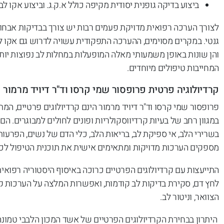
ביצוע בדיקה גופנית יסודית מקיפה כולל א.ק.ג. וביצוע אקו 
גנטי. במקרים מסוימים, ההערכה התפקודית עשויה לדרוש גם אקו 
והן שונות באופן משמעותי מאלה המופעלות במחלות לב נפוצות יותר 
המחייבות טיפולים מיוחדים.
קרדיולוגיה פרטית פרופסור שמי קרסו וד"ר דיויד מרמור
פרופסור שמי קרסו וד"ר דיויד מרמור הינם קרדיולוגים פרטיים, המ
במגוון רחב של בעיות קרדיווסקולריות ופונים לחולים למבוגרים. הם
בשרירי הלב, אי ספיקת לב, בריאות הלב, כלי הדם של נשים, הפרעות
מספקים הערכות מדויקות ומתאימים אישית את תוכנית הטיפול לכ
התייעצות עם קרדיולוגים הפרטיים כרוכה באיסוף היסטוריה רפואית 
לחץ דם, סקירת בדיקות לב קודמות, ואפשרות המלצה על הערכות קרד
הצוואר, וניטור לב.
היתרון בבחירת הקרדיולוגים הפרטיים של אשד המכון הלבבי טמונה 