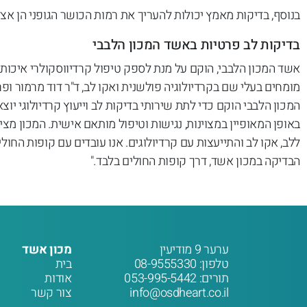
בנוסף, בדיקות מאמץ יכולות להעריך את רמות הכושר הגופני הן אצל
בדיקות לב פרטיות באשד המכון הלבבי
מומחים בעלי שם בקרדיולוגיה פולשנית ואקו לב, ד"ר דוד מרמור ופ
המכון הלבבי הוקם כדי לתת שירותי בדיקות לב וייעוץ קרדיולוגי יוצא
באופן המאופיין במצוינות, נגישות וטיפול מותאם אישית. המכון מצי
ללב, אקו לב והתייעצות עם קרדיולוגים. אנו עובדים עם קופות החול
הבדיקה במכון אשד, דרך קופות החולים בלבד."
ערער 9 מודיעין
מכון אשד
טלפון:
08-9555330
בית
תורים:
053-995-5442
אודות
info@osdheart.co.il
צור קשר