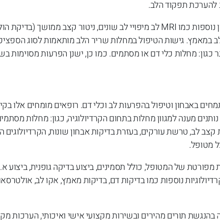
לב להערכת תפקוד הלב.
לצורך הערכה רפואית מדויקת פעמים רבות יש צורך בבדיקות אבחון נוספות כמו MRI לב מיפויי לב שונים, ניטור קצב ממוש
לב במאמץ. גישות הטיפול במחלות שריר הלב מותאמות לסוג הספצי
כגון: מחלות כלי דם או מסתמים. כמו כן, ישנן הפרעות מסוימות בש
תמחים באבחון וטיפול בהפרעות לב וכלי דם. רופאים מומחים אלו בקי
 נותנים מענה למגוון מחלות בתחום הקרדיולוגיה, כגון: מחלות מסתמי
 קצב לב, טרשת עורקים, בעזרת בדיקות אבחון שונות, הקרדיולוגים ה
ל מטופל.
מפורטת של המטופל, כולל תסמינים, ביצוע בדיקה גופנית, ביצוע א.ק
יולוגיות נוספות כמו בדיקות דם, בדיקות מאמץ, אקו לב, אולטרסאו
בהנגשת תורים מהירים ובשירות מקצועי אישי ואיכותי, הערכות מקי