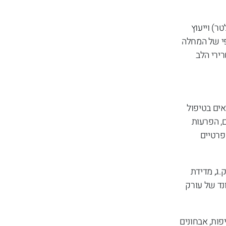
ך (בדיקת הולטר) וייעוץ
פי של המחלה
רירי הלב
אים בטיפול
ם, הפרעות
פרטיים
.ג, מדידת
נד של עורק
פות, אבחונים