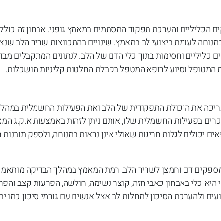
הכליליים והערכת תפקוד המסתמים במאמץ גופני. אבחון זה כולל ב
נוחה לעומת ביצועי לב במאמץ. שינויים בהתכווצות שריר הלב שנצ
ים כליליים וחסימות בתוך כלי הדם של הלב. לנתונים המתקבלים מבד
המטופל וסיוע לרופא המטפל בקבלת החלטות קליניות מושכלות.
ריכה את היכולת התפקודית של הלב ואת הפעילות החשמלית במהלך 
כרים בפעילות החשמלית שלו, אותם ניתן לזהות באמצעות א.ק.ג המצ
ם יכולים לגלות חריגות שאולי אינן נראות במנוחה, ולספק תובנות ח
המספקים דם וחמצן לשריר הלב. רמת המאמץ במהלך הבדיקה מותאמ
 היא כלי באבחון כאבי חזה, קוצר נשימה, חולשה, הפרעות קצב והפר
עים ולהערכת הסיכון למחלות לב אצל אנשים עם גורמי סיכון כמו ית