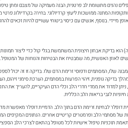
לים נהנים מתשומת לב פרטנית, הבנה מעמיקה של מצבם ומתן טיפול 
תקופות המתנה ממושכות ליעוץ קרדיולוגי. בחירה בקרדיולוג פרטי מ
 מיידי. בנוסף, אנשים עם כיסוי ביטוחי עשויים להיות זכאים להחז
ה) הוא בדיקת אבחון חיצונית המשתמשת בגלי קול כדי ליצור תמונות
שים לאוזן האנושית, מה שמבטיח את הבטיחות והנוחות של המטופל.
בנה שלו, המסתמים ודפוסי זרימת הדם שלו. בדיקה זו זה יכול לספק
מהלך בדיקה גופנית, זיהוי הפרעות במסתמים, הערכת סימני זיהום, ה
, ניתן למדוד את ממדי חדרי הלב וכלי הדם העיקריים, להעריך את התכ
יוניות לגבי בריאות הלב הכללית.
ת דופלר לבחינת זרימת הדם בתוך הלב. הדמיית דופלר מאפשרת מדי
ליות של מסתמי הלב ופרמטרים קריטיים אחרים. הנתונים המקיפים ה
התאמת תוכניות טיפול אישיות לכל מטופל בהתאם לצרכי הלב הספציפ