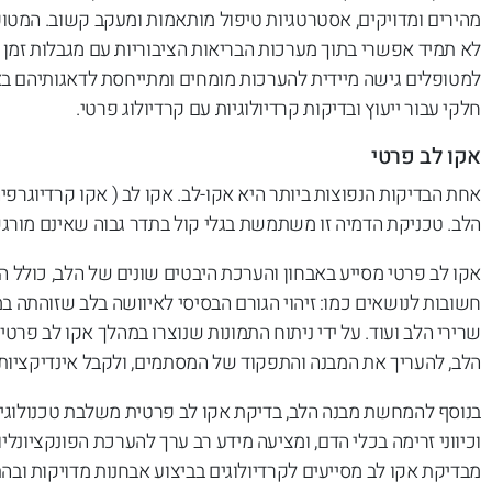
מהירים ומדויקים, אסטרטגיות טיפול מותאמות ומעקב קשוב. המטופ
לא תמיד אפשרי בתוך מערכות הבריאות הציבוריות עם מגבלות זמן ו
למטופלים גישה מיידית להערכות מומחים ומתייחסת לדאגותיהם באופן
חלקי עבור ייעוץ ובדיקות קרדיולוגיות עם קרדיולוג פרטי.
אקו לב פרטי
אחת הבדיקות הנפוצות ביותר היא אקו-לב. אקו לב ( אקו קרדיוגרפי
הלב. טכניקת הדמיה זו משתמשת בגלי קול בתדר גבוה שאינם מורג
אקו לב פרטי מסייע באבחון והערכת היבטים שונים של הלב, כולל המ
חשובות לנושאים כמו: זיהוי הגורם הבסיסי לאיוושה בלב שזוהתה ב
שרירי הלב ועוד. על ידי ניתוח התמונות שנוצרו במהלך אקו לב פרטי
הלב, להעריך את המבנה והתפקוד של המסתמים, ולקבל אינדיקציות ח
בנוסף להמחשת מבנה הלב, בדיקת אקו לב פרטית משלבת טכנולוגיי
וכיווני זרימה בכלי הדם, ומציעה מידע רב ערך להערכת הפונקציונ
מבדיקת אקו לב מסייעים לקרדיולוגים בביצוע אבחנות מדויקות וב