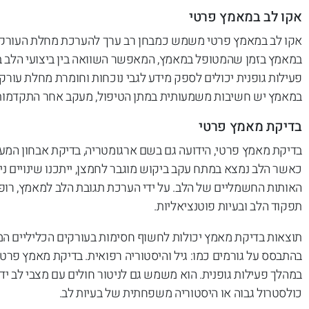
אקו לב במאמץ פרטי
אקו לב במאמץ פרטי משמש כמבחן רב ערך להערכת מחלת העורקים 
במאמץ בזמן שהמטופל במאמץ, המאפשר השוואה בין ביצועי הלב במ
פעילות גופנית יכולים לספק מידע לגבי נוכחות וחומרת מחלת עורק
במאמץ יש חשיבות משמעותית במתן הטיפול, מעקב אחר התקדמות 
בדיקת מאמץ פרטי
בדיקת מאמץ פרטי, הידועה גם בשם ארגומטריה, בדיקת אבחון המע
כאשר הלב נמצא במתח עקב ביקוש מוגבר לחמצן, ייתכנו שינויים ני
האותות החשמליים של הלב. על ידי הערכת תגובת הלב למאמץ, רופאי
תפקוד הלב ובעיות פוטנציאליות.
תוצאות בדיקת מאמץ יכולות לחשוף חסימות בעורקים הכליליים 
בהתבסס על גורמים כמו: גיל והיסטוריה רפואית. בדיקת מאמץ פרטי
במהלך פעילות גופנית. הוא משמש גם לניטור חולים עם מצבי לב ידו
כולסטרול גבוה או היסטוריה משפחתית של בעיות לב.