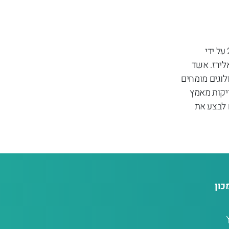
אשד המכון הלבבי, הוקם על מנת לספק טיפול קרדיווסקולרי איכותי לתושבי מודיעין-מכבים-רעות ומרכז הארץ. המכון הוקם בשנת 2022 על ידי
לירז. אשד
ולוגים מומחים
דיקות מאמץ
ם לבצע את
כון