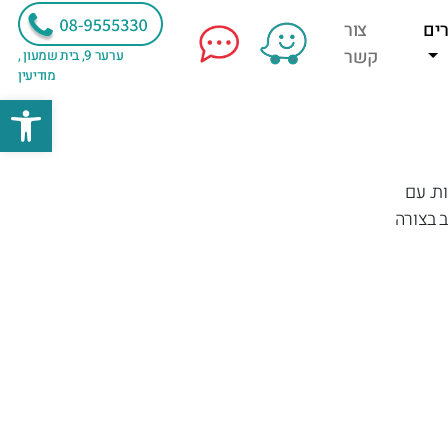
ים
צור
קשר
ערער 9, בית שמעון ,
מודיעין
פתח
ת. עם
ב בצורה