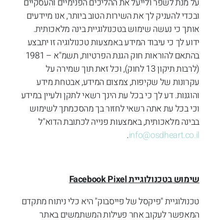
על מנת לשפר ולייעל את ההליכים הפנימיים והעסקיים
ובכדי להעניק לך את השירות הטוב ביותר, אנו מיידעים
אותך כי נעשה שימוש בטכנולוגיית בינה מלאכותית.
ידוע לך כי עיבוד המידע באמצעות טכנולוגיה זו יתבצע
בהתאם להוראות חוק הגנת הפרטיות, תשמ"א – 1981
(לרבות תיקון 13 לחוק), וכל זאת תוך שמירה על
עקרונות של שקיפות, צמצום המידע, אבטחת מידע
והוגנות. דע לך כי בכל עת הינך רשאי לתקן ולעיין במידע
וכי בכל עת אתה רשאי לחזור בך מהסכמתך לשימוש
בבינה מלאכותית, באמצעות פנייה לכתובת הדוא"ל
.
info@osdheart.co.il
שימוש בטכנולוגיית
Facebook Pixel
טכנולוגיית "פיקסל של פייסבוק" היא כלי ניתוח מתקדם
המאפשר לעקוב אחר פעילות המשתמשים באתר