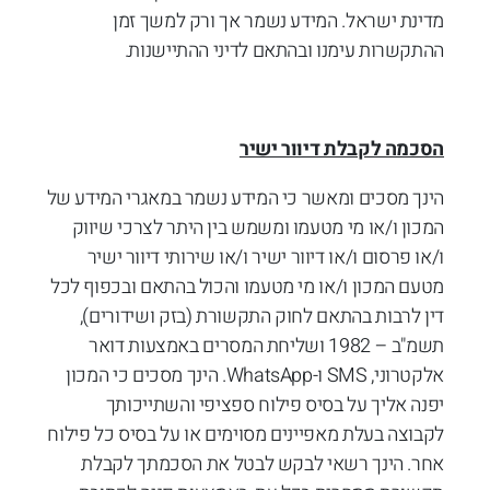
מדינת ישראל. המידע נשמר אך ורק למשך זמן
ההתקשרות עימנו ובהתאם לדיני ההתיישנות.
הסכמה לקבלת דיוור ישיר
הינך מסכים ומאשר כי המידע נשמר במאגרי המידע של
המכון ו/או מי מטעמו ומשמש בין היתר לצרכי שיווק
ו/או פרסום ו/או דיוור ישיר ו/או שירותי דיוור ישיר
מטעם המכון ו/או מי מטעמו והכול בהתאם ובכפוף לכל
דין לרבות בהתאם לחוק התקשורת (בזק ושידורים),
תשמ"ב – 1982 ושליחת המסרים באמצעות דואר
אלקטרוני, SMS ו-WhatsApp. הינך מסכים כי המכון
יפנה אליך על בסיס פילוח ספציפי והשתייכותך
לקבוצה בעלת מאפיינים מסוימים או על בסיס כל פילוח
אחר. הינך רשאי לבקש לבטל את הסכמתך לקבלת