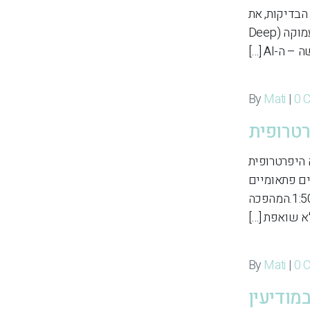
הבדיקות, את
מהירות הפענוח ואת הדיוק האבחנתי. השילוב של למידת מכונה (Machine Learning) ולמידה עמוקה (Deep
Mati
|
0 
פתיה היפרטרופית
ים פתאומיים
ואף מוות אצל צעירים. כיום ברור שזו דווקא מחלת הלב הגנטית הנפוצה ביותר, עם שכיחות של כ‑1:500.המהפכה
 שואפת […]
Mati
|
0 
מודיעין