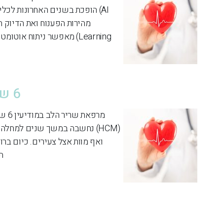
AI) הופכת בשנים האחרונות לכ
Learning) מאפשר ניתוח אוטומטי של תמונות אולטרסאונד לבביות והפקת מידע קליני מתקדם. למעשה – ה-AI […]
6 שינויים מהפכניים בהבנת קרדיומיופתיה היפרטרופית
מרפ
(HCM) נחשבה במשך שנים למחל
ה