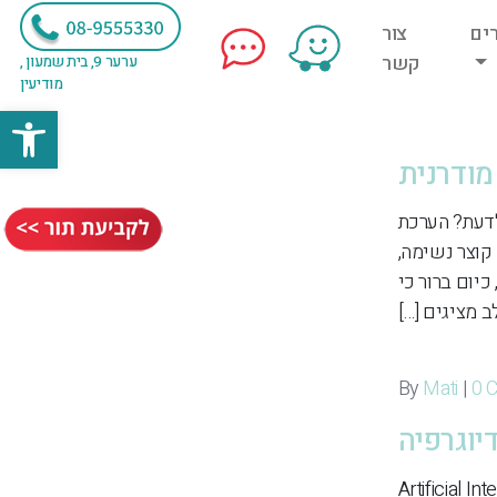
ים
צור
קשר
ערער 9, בית שמעון ,
מודיעין
פתח
מודרנית
לדעת? הערכת
קוצר נשימה,
קת לב ותחלואה קרדיווסקולרית. בעוד שבעבר עיקר תשומת הלב הוקדשה למקטע הפליטה (EF), כיום ברור כי
 מציגים […]
Mati
|
0 
יוגרפיה
ת באקוקרדיוגרפיה אינטליגנציה מלאכותית (Artificial Intelligence,