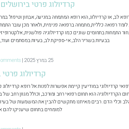
קרדיולוג פרטי בירושלים ו
ופא לב, או קרדיולוג, הוא רופא המתמחה במניעה, אבחון וטיפול במח
לומד רפואה כללית, מתמחה ברפואה פנימית, ולאחר מכן עובר התמח
בחור התמחות בתחומים שונים כמו קרדיולוגיה פולשנית, אלקטרופיזיו
בבעיות בשריר הלב, אי-ספיקת לב, בעיות במסתמים ועוד, ו
25 במרץ 2025 | By
Comments
קרדיולוג פרטי ב
רפואי קרדיולוגי במודיעין קיימת אפשרות לפנות אל רופא קרדיולוג
ום הקרדיולוגיה הוא תחום רפואי רחב ומורכב, וכולל מגוון רחב של ב
לב וכלי הדם. רבים מאיתנו מתקשים להבין את המשמעות של בעיות
למומחים בתחום שיעניקו להם את