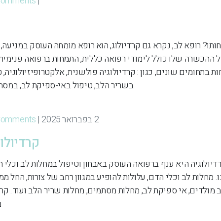
Comments
| By
ותו? רופא לב, נקרא גם קרדיולוג, הוא רופא מומחה העוסק במניעה, 
ל ההכשרה שלו כולל לימודי רפואה כללית, התמחות ברפואה פנימית
ת בתחומים שונים, כגון : קרדיולוגיה פולשנית, אלקטרופיזיולוגיה, 
בשריר הלב, טיפול באי-ספיקת לב, במסתמי
2 בפברואר 2025 | By
Comments
קרדיולו
דיולוגיה היא ענף ברפואה העוסק באבחון וטיפול במחלות לב וכלי ה
נו. מחלות לב וכלי הדם, עלולות להופיע במגוון רחב של צורות, החל מ
ב מולדים, אי ספיקת לב, מחלות מסתמים, מחלות שריר הלב ועוד. קר
מ