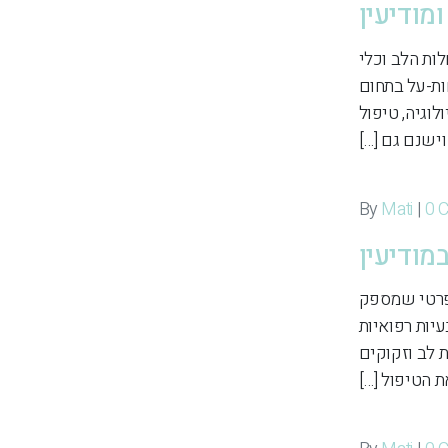
מודיעין
לות הלב וכלי
ות-על בתחום
לוגיה, טיפול
ישנם גם […]
Mati
|
0 
מודיעין
 פרטי שמספק
עיות רפואיות
 לב וזקוקים
 הטיפול […]