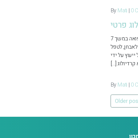
Mati
|
0 
וג פרטי
רופא קרדיולוג פרטי רופא קרדיולוג הוא רופא מומחה שעבר הכשרה מקיפה וממושכת, הכוללת לימודי רפואה במשך 7
לאבחן, לטפל
יעוץ על ידי
קרדיולוג […]
Mati
|
0 
Older po
כון