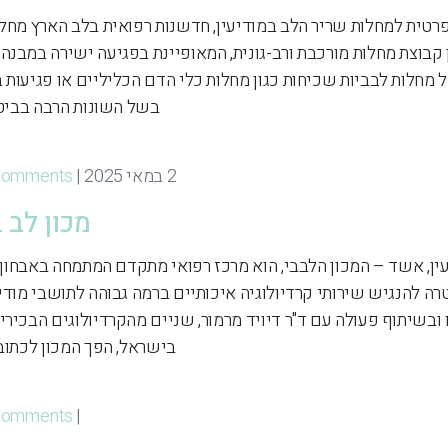
טית למחלות שריר הלב במודיעין, חדשנות רפואית בלב הארץ מחלו
 קבוצת מחלות מורכבת ורב-גונית, המאופיינת בפגיעה ישירה במבנה
מחלות לבביות שכיחות כגון מחלות כלי הדם הכליליים או פגיעות 
בשל השונות הרבה בביטוי
2 במאי 2025 | By
Comments
מכון לב ב
עין, אשד – המכון הלבבי, הוא מרכז רפואי מתקדם המתמחה באבחון, 
רה להנגיש שירותי קרדיולוגיה איכותיים ברמה גבוהה לתושבי מודיע
 ובשיתוף פעולה עם ד"ר דיויד מרמור, שניים מהקרדיולוגים הבכירי
בישראל, הפך המכון לכתובת
Comments
| By